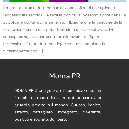
Il mercato attuale della comunicazione soffre di un equivoco:
l’accessibilità tecnica. La facilità con cui si possono aprire canali e
pubblicare contenuti ha generato l’illusione che la gestione della
reputazione sia un esercizio di intuito e uso dei software. Di
conseguenza, assistiamo alla proliferazione di “figure
professionali” nate dalla contingenza che scambiano la
dimestichezza con […]
Moma PR
MOMA PR è un’agenzia di comunicazione, ma
è anche un modo di essere e di pensare. Uno
sguardo preciso sul mondo. Curioso, ironico,
attento, battagliero, impegnato, irriverente,
positivo e soprattutto libero.