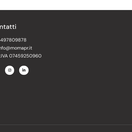
ntatti
3497809878
nfo@momapr.it
P.IVA 07459250960