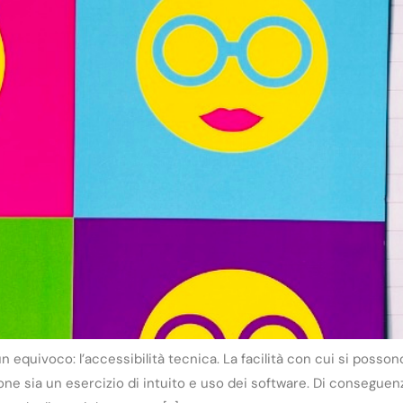
n equivoco: l’accessibilità tecnica. La facilità con cui si posso
one sia un esercizio di intuito e uso dei software. Di conseguenza