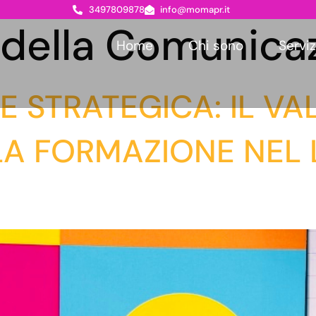
3497809878
info@momapr.it
 della Comunica
Home
Chi sono
Serviz
 STRATEGICA: IL VA
LA FORMAZIONE NEL 