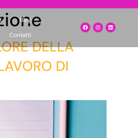
zione
i
Blog
Contatti
LORE DELLA
LAVORO DI